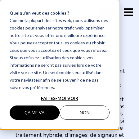
EN
FR
Quelqu’un veut des cookies ?
Comme la plupart des sites web, nous utilisons des
cookies pour analyser notre trafic web, optimiser
notre site et vous offrir une meilleure expérience.
PRODUITS
Vous pouvez accepter tous les cookies ou choisir
ceux que vous acceptez et ceux que vous refusez.
Si vous refusez l'utilisation des cookies, vos
informations ne seront pas suivies lors de votre
Xiphos
propose des solutions de
traitement
visite sur ce site. Un seul cookie sera utilisé dans
embarquées
éprouvées
en
vol pour les
votre navigateur afin de se souvenir de ne pas
environnements
sévères
. Nos
cartes-Q et
suivre vos préférences.
cartes filles offrent un calcul hybride
FAITES-MOI VOIR
logiciel-logique optimisé en taille, poids et
efficacité.
Nos solutions
équipent
les
engins
ÇA ME VA
NON
spatiaux
, les
lanceurs
, les
atterrisseurs
, les
rovers et les charges
utiles
,
répondant
ainsi
aux
défis
les plus
exigeants
en
matière de
traitement
hybride
,
d'images
, de
signaux
et