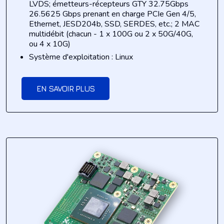
LVDS; émetteurs-récepteurs
GTY
32.75Gbps
26.5625
Gbps
prenant en charge
PCIe
Gen
4
/5
,
Ethernet, JESD204b, SSD, SERDES, etc.; 2 MAC
multidébit
(chacun - 1 x 100G ou 2 x 50G/40G,
ou 4 x 10G)
Système d'exploitation : Linux
EN SAVOIR PLUS