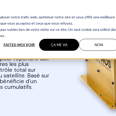
Produits
Applications
lyser notre trafic web, optimiser notre site et vous offrir une meilleure
 que vous acceptez et ceux que vous refusez.
pas suivies lors de votre visite sur ce site. Un seul cookie sera utilisé da
ces.
FAITES-MOI VOIR
ÇA ME VA
NON
nt élevée et une
SWaP, l’ordinateur de
 pour répondre aux
res les plus
rôle total sur
satellite. Basé sur
 bénéficie d’un
s cumulatifs.