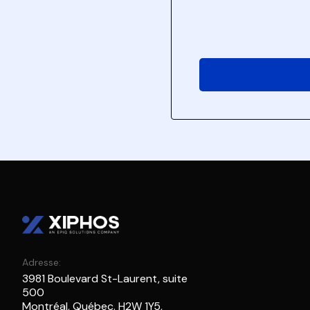
Adresse:
3981 Boulevard St-Laurent, suite
500
Montréal, Québec. H2W 1Y5,