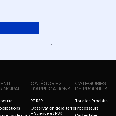
ENU
CATÉGORIES
CATÉGORIES
RINCIPAL
D’APPLICATIONS
DE PRODUITS
roduits
RF RSR
Tous les Produits
pplications
Observation de la terre
Processeurs
– Science et RSR
 propos de nous
Cartes Filles