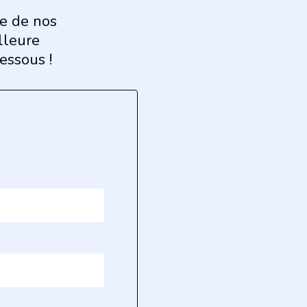
se de nos
lleure
essous !