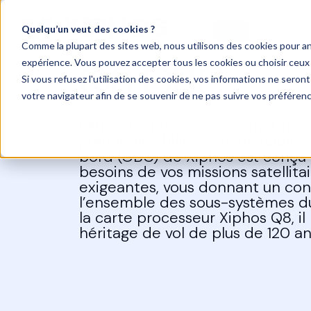
Quelqu’un veut des cookies ?
EN
FR
Comme la plupart des sites web, nous utilisons des cookies pour ana
Q8 OBC
expérience. Vous pouvez accepter tous les cookies ou choisir ceux
Si vous refusez l'utilisation des cookies, vos informations ne seront 
votre navigateur afin de se souvenir de ne pas suivre vos préféren
Offre une puissance de traiteme
grande flexibilité avec un faible 
bord (OBC) de Xiphos est conçu
besoins de vos missions satellitai
exigeantes, vous donnant un cont
l’ensemble des sous-systèmes du 
la carte processeur Xiphos Q8, il
héritage de vol de plus de 120 an