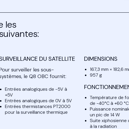
e les
suivantes:
SURVEILLANCE DU SATELLITE
DIMENSIONS
Pour surveiller les sous-
167,3 mm × 182,6 
957 g
systèmes, le Q8 OBC fournit:
FONCTIONNEME
Entrées analogiques de -5V à
+5V
Température de f
Entrées analogiques de 0V à 5V
de -40°C à +60 °C
Entrées thermistances PT2000
Puissance nominale
pour la surveillance thermique
un pic de 14 W
Suite xiphosienne
à la radiation