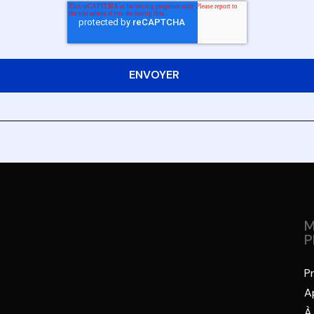
M
P
P
A
À